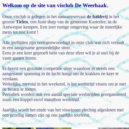
Welkom op de site van visclub De Weerhaak.
Onze visclub is gelegen in het natuurreservaat
de balderij
in het
groene
Tielen
, een fusie dorp van de gemeente Kasterlee, in de
Antwerpse kempen. Een zeer rustige omgeving waar de innerlijke
mens tot rust komt !
Alle leeftijden zijn vertegenwoordigd in onze club wat zich vertaalt
in een aangename gemoedelijke sfeer.
Eens je een keer geproeft hebt van deze sfeer wil je al snel bij de
vaste gasten horen.
Er heerst een gezonde competitie sfeer waardoor er steeds een
aangename spanning in de lucht hangt om de krakken ne keer te
verslaan.
Wekelijks, meestal in het weekend, is het wedstrijd vissen om je met
de besten te meten.
Periodiek worden ook een aantal speciale wedstrijden georganiseerd
zoals een koppel en/of marathon wedstrijd.
Jaarlijks wordt het einde van het visseizoen plechtig afgesloten met
een gezellig samen zijn op ons jaarlijks teerfeest.